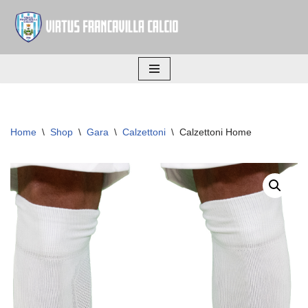
Vai
al
contenuto
Home
\
Shop
\
Gara
\
Calzettoni
\
Calzettoni Home