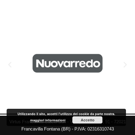
Utilizzando il sito, accetti l'utilizzo dei cookie da parte nostra.
Accetto
maggiori informazioni
Virtus Francavilla Calcio Surl - Via Quinto Ennio, 91 - 72021
Francavilla Fontana (BR) - P.IVA: 02316310743