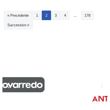
« Precedente
1
2
3
4
…
178
Successivo »