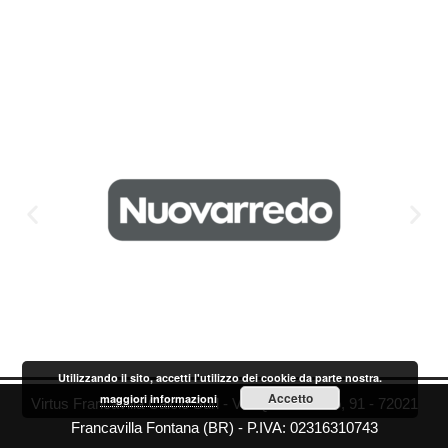
Utilizzando il sito, accetti l'utilizzo dei cookie da parte nostra.
Accetto
maggiori informazioni
Virtus Francavilla Calcio Surl - Via Quinto Ennio, 91 - 72021
Francavilla Fontana (BR) - P.IVA: 02316310743