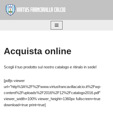
Vai
al
contenuto
Acquista online
Scegli il tuo prodotto sul nostro catalogo e ritiralo in sede!
[pdfjs-viewer
url=”http%3A%2F%2Fwww.virtusfrancavillacalcio.it%2Fwp-
content%2Fuploads%2F2016%2F12%2Fcatalogo2016.pdf”
viewer_width=100% viewer_height=1360px fullscreen=true
download=true print=true]