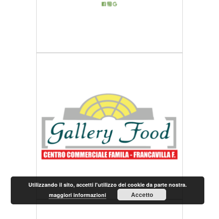
Utilizzando il sito, accetti l'utilizzo dei cookie da parte nostra.
Accetto
maggiori informazioni