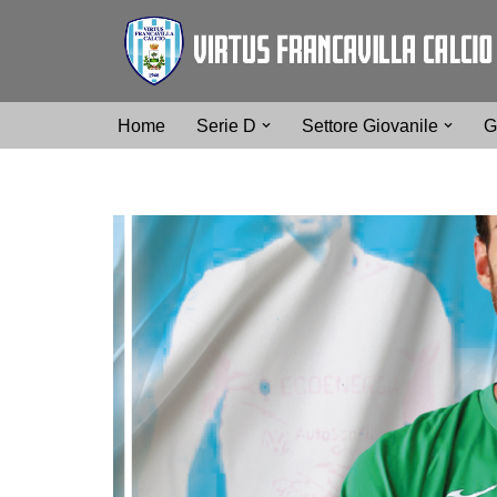
Vai
al
contenuto
Home
Serie D
Settore Giovanile
G