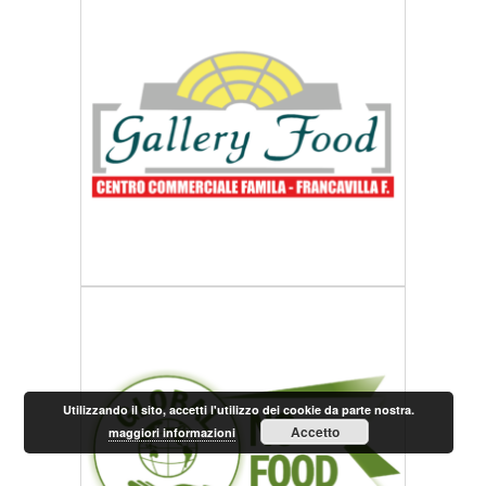
Utilizzando il sito, accetti l'utilizzo dei cookie da parte nostra.
Accetto
maggiori informazioni