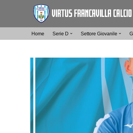
Vai
al
contenuto
Home
Serie D
Settore Giovanile
G