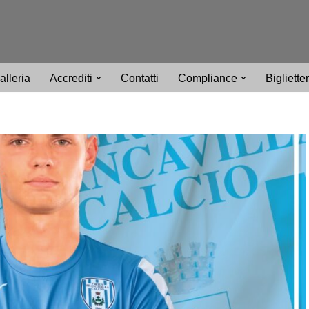
alleria
Accrediti
Contatti
Compliance
Bigliette