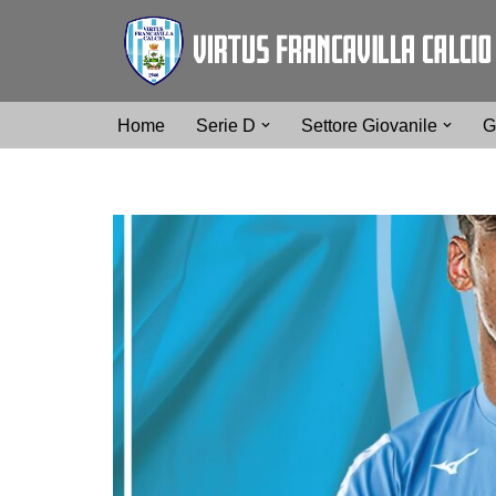
Vai
al
contenuto
Home
Serie D
Settore Giovanile
G