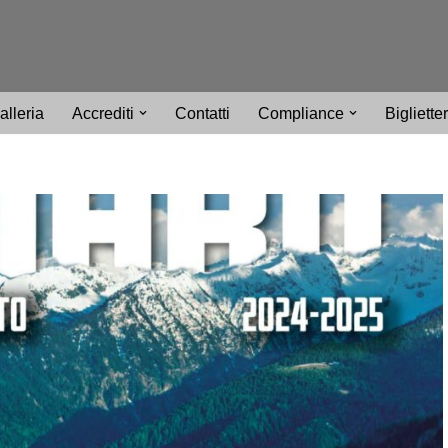
alleria
Accrediti
Contatti
Compliance
Bigliette