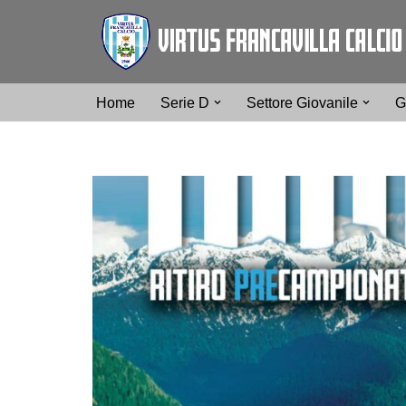
Vai
al
contenuto
Home
Serie D
Settore Giovanile
G