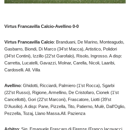
Virtus Francavilla Calcio-Avellino
0-0
Virtus Francavilla Calcio
: Branduani, De Marino, Monteagudo,
Gasbarro, Biondi, Di Marco (34’st Macca), Artistico, Polidori
(34’st Contini), Izzillo (22’st Garofalo), Risolo, Ingrosso. A disp:
Carretta, Lucatelli, Gavazzi, Molnar, Carella, Nicoli, Laaribi,
Cardoselli. All. Villa
Avellino
: Ghidotti, Ricciardi, Palmiero (1’st Rocca), Sgarbi
(22’st Russo), Rigione, Armellino, De Cristofaro, Cionek (1’st
Cancellotti), Gori (22’st Marconi), Frascatore, Liotti (39’st
D’Ausilio). A disp: Pane, Pizzella, Tito, Patierno, Mulè, Dall’Oglio,
Pezzella, Tozaj, Llano Massa.All. Pazienza
Arbitro
: Sig. Emanuele Frascaro di Firenze (Franco Iacovacci