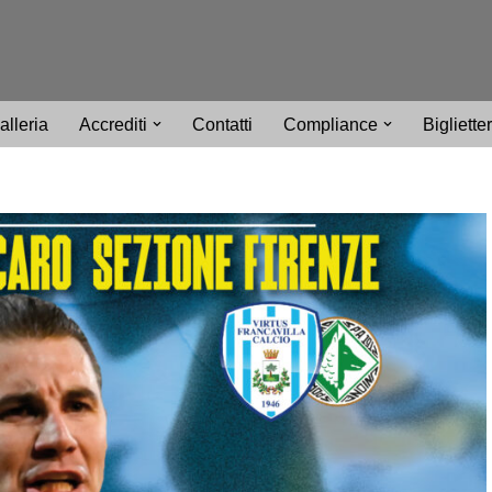
alleria
Accrediti
Contatti
Compliance
Bigliette