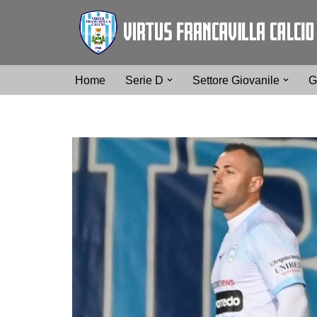
Vai
al
contenuto
Home
Serie D
Settore Giovanile
G