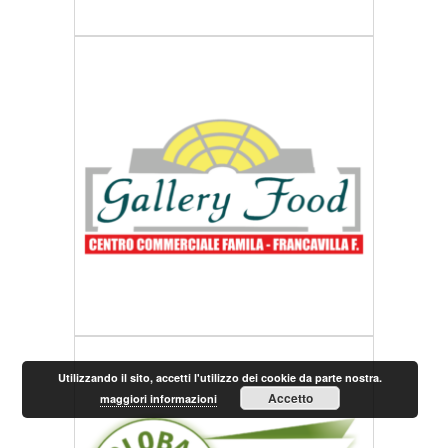
Utilizzando il sito, accetti l'utilizzo dei cookie da parte nostra.
Accetto
maggiori informazioni