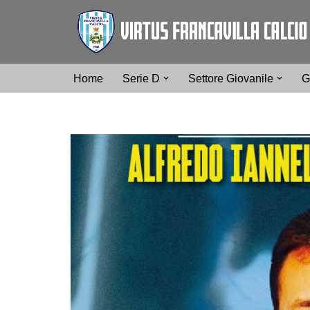
Vai
al
contenuto
Home
Serie D
Settore Giovanile
G