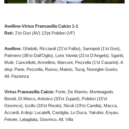
Avellino-Virtus Francavilla Calcio 1-1
Reti:
2’st Gori (AV) 13’pt Polidori (VF)
Avellino
: Ghidotti, Ricciardi (21’st Falbo), Sannipoli (1’st Gori),
Palmiero (38’st Dall’Oglio), Loris Varela (21’st D’Angelo), Sgarbi,
Mulè, Cancellotti, Armellino, Marconi, Pezzella (1’st Casarini). A
disp: Pane, Pezzella, Russo, Maisto, Tozaj, Nosegbe-Susko.
All. Pazienza
Virtus Francavilla Calcio
: Forte, De Marino, Monteagudo,
Biondi, Di Marco, Artistico (33’st Zuppel), Polidori (15’st
Giovinco), Izzillo (33’st Risolo), Nicoli (19’st Carella), Macca,
Accardi. A disp: Lucatelli, Castiglia, Lo Duca, Yakubiv, Enyan,
Fekete, Latagliata, Giovinco. All. Villa