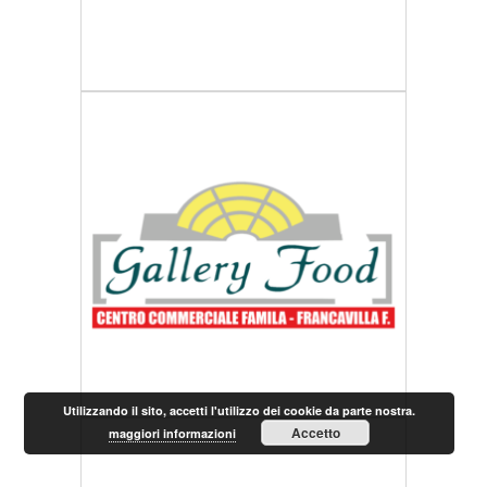
Utilizzando il sito, accetti l'utilizzo dei cookie da parte nostra.
Accetto
maggiori informazioni