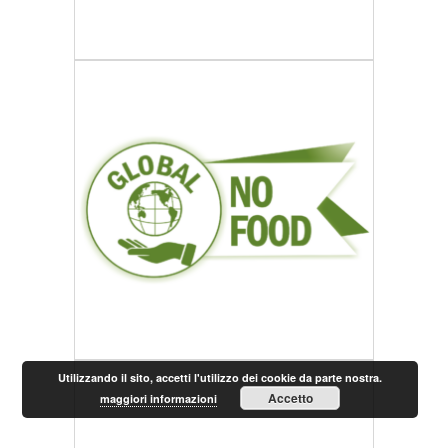
Utilizzando il sito, accetti l'utilizzo dei cookie da parte nostra.
Accetto
maggiori informazioni