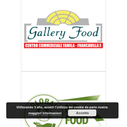
Utilizzando il sito, accetti l'utilizzo dei cookie da parte nostra.
Accetto
maggiori informazioni