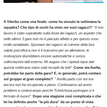
A Viterbo come una finale: come ha vissuto la settimana la
squadra? Che tipo di occhi ha visto nei suoi ragazzi?
: “
Il mio
lavoro è stato soprattutto sulla testa dei ragazzi, un aspetto che
nelle ultime 3 gare non mi è piaciuto affatto e per questo sono
molto arrabbiato. Spronare dei ragazzi al culmine della loro
salute psicofisica non è il massimo per un allenatore, le
motivazioni dovrebbero essere automatiche e senza
sollecitazioni dall esterno. Mi auguro che i ripetuti input dati
questa settimana siano stati recepiti da tutti
“.
Come sta Avella,
potrebbe far parte della gara? E, in generale, potrà contare
sul gruppo al gran completo?
: ”
Avella parte con noi ma
ancora non ha recuperato a pieno. Continuiamo ad avere
problemi a centrocampo perché Tchetchoua purtroppo si è
fermato di nuovo
“.
Dopo una stagione così complicata e che
lei ha definito anche “la più dura” da un punto di vista