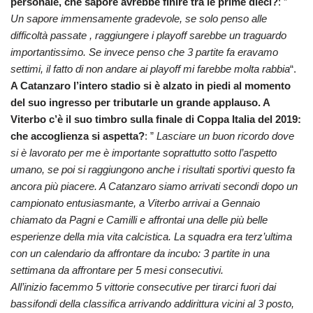
personale, che sapore avrebbe finire tra le prime dieci?
: ”
Un sapore immensamente gradevole, se solo penso alle
difficoltà passate , raggiungere i playoff sarebbe un traguardo
importantissimo. Se invece penso che 3 partite fa eravamo
settimi, il fatto di non andare ai playoff mi farebbe molta rabbia
“.
A Catanzaro l’intero stadio si è alzato in piedi al momento
del suo ingresso per tributarle un grande applauso. A
Viterbo c’è il suo timbro sulla finale di Coppa Italia del 2019:
che accoglienza si aspetta?
: ”
Lasciare un buon ricordo dove
si è lavorato per me è importante soprattutto sotto l’aspetto
umano, se poi si raggiungono anche i risultati sportivi questo fa
ancora più piacere. A Catanzaro siamo arrivati secondi dopo un
campionato entusiasmante, a Viterbo arrivai a Gennaio
chiamato da Pagni e Camilli e affrontai una delle più belle
esperienze della mia vita calcistica. La squadra era terz’ultima
con un calendario da affrontare da incubo: 3 partite in una
settimana da affrontare per 5 mesi consecutivi.
All’inizio facemmo 5 vittorie consecutive per tirarci fuori dai
bassifondi della classifica arrivando addirittura vicini al 3 posto,