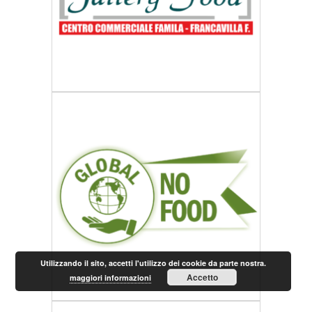
Utilizzando il sito, accetti l'utilizzo dei cookie da parte nostra.
Accetto
maggiori informazioni