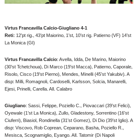
Virtus Francavilla Calcio-Giugliano 4-1
Reti:
12’pt rig., 43’pt Maiorino, 1’st, 10’st rig. Patierno (VF) 14’st
La Monica (GI)
Virtus Francavilla Calcio
: Avella, Idda, De Marino, Maiorino
(30’st Tchetchoua), Di Marco (19’st Macca), Patierno, Caporale,
Risolo, Cisco (19’st Pierno), Mendes, Minelli (45’st Yakubiv). A
disp: Milli, Romagnoli, Cardoselli, Karlsson, Solcia, Manarelli,
Ejesi, Prinelli, Carella. All. Calabro
Giugliano
: Sassi, Felippe, Poziello C., Piovaccari (39’st Felici),
Oyewale (1’st La Monica), Zullo, Gladestony, Sorrentino (16’st
Ciuferri), Biasiol, Rondinella (31’st Gomez), Di Dio (39’st Iglio). A
disp: Viscovo, Rob Coprean, Ceparano, Basha, Poziello R.,
Mesisca, Scognamiglio, Eyango. All. Tatomir (Di Napoli