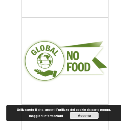
Utilizzando il sito, accetti l'utilizzo dei cookie da parte nostra.
Accetto
maggiori informazioni