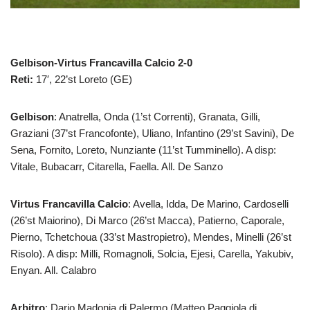
Gelbison-Virtus Francavilla Calcio 2-0
Reti:
17′, 22’st Loreto (GE)
Gelbison
: Anatrella, Onda (1’st Correnti), Granata, Gilli,
Graziani (37’st Francofonte), Uliano, Infantino (29’st Savini), De
Sena, Fornito, Loreto, Nunziante (11’st Tumminello). A disp:
Vitale, Bubacarr, Citarella, Faella. All. De Sanzo
Virtus Francavilla Calcio
: Avella, Idda, De Marino, Cardoselli
(26’st Maiorino), Di Marco (26’st Macca), Patierno, Caporale,
Pierno, Tchetchoua (33’st Mastropietro), Mendes, Minelli (26’st
Risolo). A disp: Milli, Romagnoli, Solcia, Ejesi, Carella, Yakubiv,
Enyan. All. Calabro
Arbitro
: Dario Madonia di Palermo (Matteo Paggiola di