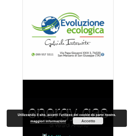
Utilizzando il sito, accetti l'utilizzo dei cookie da parte nostra.
Accetto
maggiori informazioni