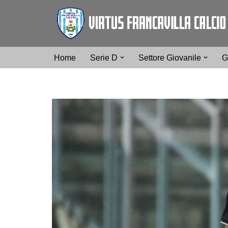
Vai
al
contenuto
Home
Serie D
Settore Giovanile
G