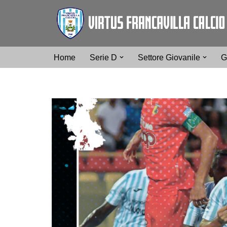
Vai
al
contenuto
Home
Serie D
Settore Giovanile
G