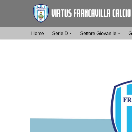
Vai
al
contenuto
Home
Serie D
Settore Giovanile
G