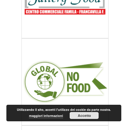
Utilizzando il sito, accetti l'utilizzo dei cookie da parte nostra.
Accetto
maggiori informazioni