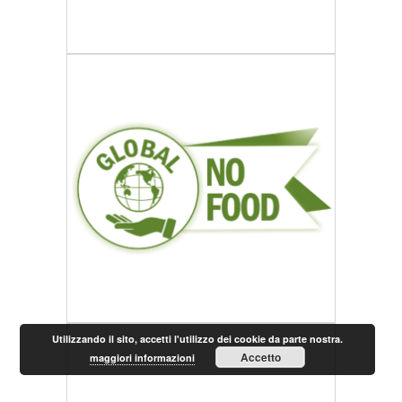
Utilizzando il sito, accetti l'utilizzo dei cookie da parte nostra.
Accetto
maggiori informazioni