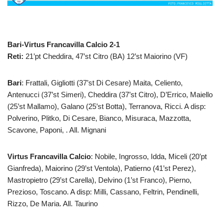
Bari-Virtus Francavilla Calcio 2-1
Reti:
21’pt Cheddira, 47’st Citro (BA) 12’st Maiorino (VF)
Bari
: Frattali, Gigliotti (37’st Di Cesare) Maita, Celiento,
Antenucci (37’st Simeri), Cheddira (37’st Citro), D’Errico, Maiello
(25’st Mallamo), Galano (25’st Botta), Terranova, Ricci. A disp:
Polverino, Plitko, Di Cesare, Bianco, Misuraca, Mazzotta,
Scavone, Paponi, . All. Mignani
Virtus Francavilla Calcio
: Nobile, Ingrosso, Idda, Miceli (20’pt
Gianfreda), Maiorino (29’st Ventola), Patierno (41’st Perez),
Mastropietro (29’st Carella), Delvino (1’st Franco), Pierno,
Prezioso, Toscano. A disp: Milli, Cassano, Feltrin, Pendinelli,
Rizzo, De Maria. All. Taurino