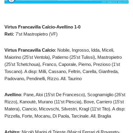
Virtus Francavilla Calcio-Avellino 1-0
Reti:
7’st Mastropietro (VF)
Virtus Francavilla Calcio
: Nobile, Ingrosso, Idda, Miceli,
Maiorino (25’st Ventola), Patierno (25’st Tulissi), Mastropietro
(25’st Tchetchoua), Franco, Caporale, Pierno, Prezioso (1’st
Toscano). A disp: Milli, Cassano, Feltrin, Carella, Gianfreda,
Padovano, Pendinelli, Rizzo. All. Taurino
Avellino
: Pane, Aloi (15’st De Francesco), Scognamiglio (26’st
Rizzo), Kanoutè, Murano (11’st Plescia), Bove, Carriero (15’st
Matera), Ciancio, Micovschi, Silvestri, Kragl (11’st Tito). A disp:
Pizzella, Forte, Mocanu, Di Paola, Tarcinale. All. Braglia
Arbitro
: Nicolò Marini di Trieste (Maicol Ferrari di Rovereto-