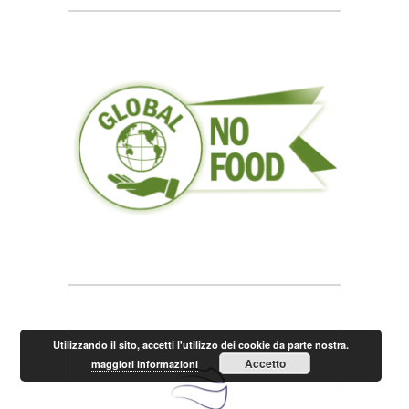
Utilizzando il sito, accetti l'utilizzo dei cookie da parte nostra.
Accetto
maggiori informazioni