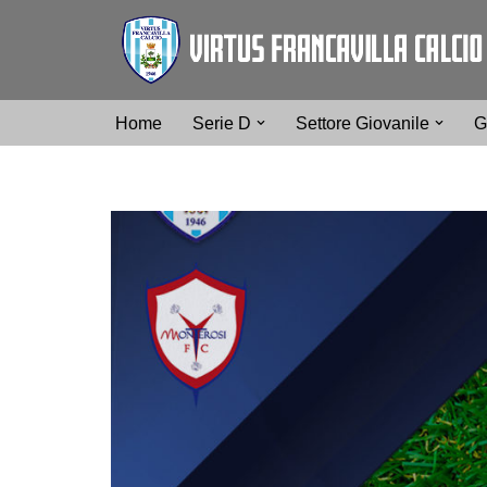
Vai
al
contenuto
Home
Serie D
Settore Giovanile
G