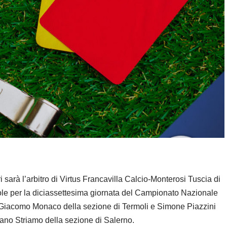
 sarà l’arbitro di Virtus Francavilla Calcio-Monterosi Tuscia di
le per la diciassettesima giornata del Campionato Nazionale
ri Giacomo Monaco della sezione di Termoli e Simone Piazzini
tefano Striamo della sezione di Salerno.