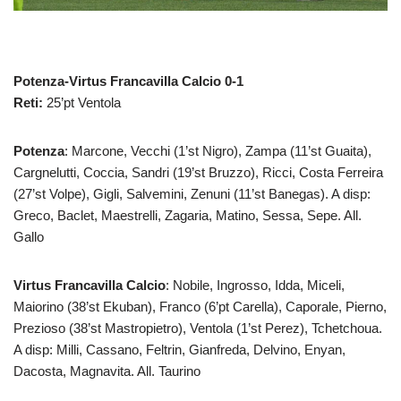
Potenza-Virtus Francavilla Calcio 0-1
Reti:
25’pt Ventola
Potenza
: Marcone, Vecchi (1’st Nigro), Zampa (11’st Guaita),
Cargnelutti, Coccia, Sandri (19’st Bruzzo), Ricci, Costa Ferreira
(27’st Volpe), Gigli, Salvemini, Zenuni (11’st Banegas). A disp:
Greco, Baclet, Maestrelli, Zagaria, Matino, Sessa, Sepe. All.
Gallo
Virtus Francavilla Calcio
: Nobile, Ingrosso, Idda, Miceli,
Maiorino (38’st Ekuban), Franco (6’pt Carella), Caporale, Pierno,
Prezioso (38’st Mastropietro), Ventola (1’st Perez), Tchetchoua.
A disp: Milli, Cassano, Feltrin, Gianfreda, Delvino, Enyan,
Dacosta, Magnavita. All. Taurino