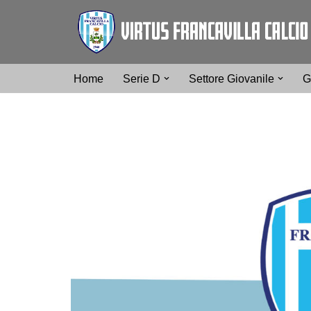
Vai
al
contenuto
Home
Serie D
Settore Giovanile
G