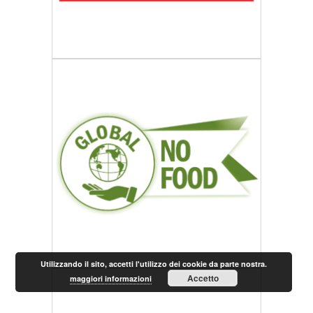
Utilizzando il sito, accetti l'utilizzo dei cookie da parte nostra.
Accetto
maggiori informazioni