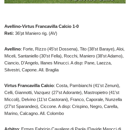
Avellino-Virtus Francavilla Calcio 1-0
Reti:
36’pt Maniero rig. (AV)
Avellino
: Forte, Rizzo (45’st Dossena), Tito (38’st Baraye), Aloi,
Miceli, Santaniello (30’st Fella), Rocchi, Maniero (38’st Adamo),
Ciancio, D’Angelo, Illanes Minucci. A disp: Pane, Laezza,
Silvestri, Capone. All. Braglia
Virtus Francavilla Calcio
: Costa, Pambianchi (41’st Zenuni),
Celli, Giannotti, Vazquez (27’st Adorante), Mastropietro (41’st
Miccoli), Delvino (11’st Castorani), Franco, Caporale, Nunzella
(27’st Sparandeo), Ciccone. A disp: Crispino, Negro, Carella,
Marino, Calcagno. All. Colombo
Arbitro
: Ermes Fabrizio Cavaliere di Paola (Davide Meocci di