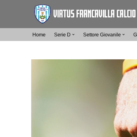
Vai
al
contenuto
Home
Serie D
Settore Giovanile
G