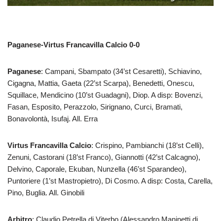
Paganese-Virtus Francavilla Calcio 0-0
Paganese
: Campani, Sbampato (34’st Cesaretti), Schiavino,
Cigagna, Mattia, Gaeta (22’st Scarpa), Benedetti, Onescu,
Squillace, Mendicino (10’st Guadagni), Diop. A disp: Bovenzi,
Fasan, Esposito, Perazzolo, Sirignano, Curci, Bramati,
Bonavolontà, Isufaj. All. Erra
Virtus Francavilla Calcio
: Crispino, Pambianchi (18’st Celli),
Zenuni, Castorani (18’st Franco), Giannotti (42’st Calcagno),
Delvino, Caporale, Ekuban, Nunzella (46’st Sparandeo),
Puntoriere (1’st Mastropietro), Di Cosmo. A disp: Costa, Carella,
Pino, Buglia. All. Ginobili
Arbitro
: Claudio Petrella di Viterbo (Alessandro Maninetti di