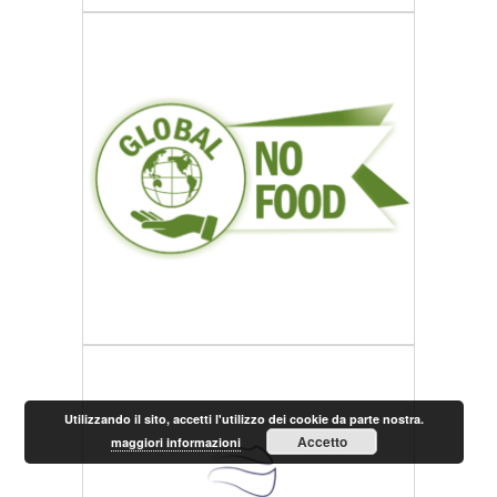
Utilizzando il sito, accetti l'utilizzo dei cookie da parte nostra.
Accetto
maggiori informazioni