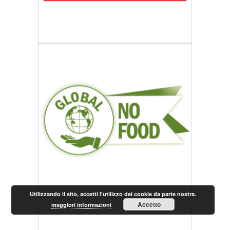
Utilizzando il sito, accetti l'utilizzo dei cookie da parte nostra.
Accetto
maggiori informazioni