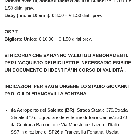
Ridotto over 70, donne e ragazzi da 10 a 14 anni
: € 13.00 + €
1.50 diritti prev.
Baby (fino ai 10 anni)
: € 8.00 + € 1.50 diritti prev.
OSPITI
Biglietto Unico:
€ 10.00 + € 1.50 diritti prev.
SI RICORDA CHE SARANNO VALIDI GLI ABBONAMENTI.
PER L’ACQUISTO DEI BIGLIETTI E’ NECESSARIO ESIBIRE
UN DOCUMENTO DI IDENTITÀ’ IN CORSO DI VALIDITÀ’.
INDICAZIONI PER RAGGIUNGERE LO STADIO GIOVANNI
PAOLO II DI FRANCAVILLA FONTANA
da Aeroporto del Salento (BR)
: Strada Statale 379/Strada
Statale 379 di Egnazia e delle Terme di Torre Canne/SS379
da Contrada Baroncino e Via Maestri del Lavoro d’Italia –
SS7 in direzione di SP26 a Francavilla Fontana. Uscita