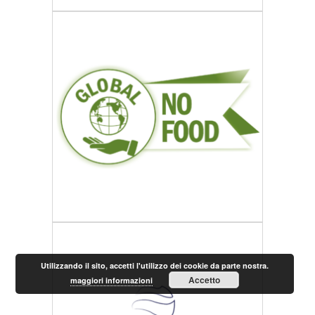
Utilizzando il sito, accetti l'utilizzo dei cookie da parte nostra.
Accetto
maggiori informazioni