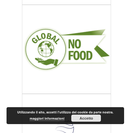
Utilizzando il sito, accetti l'utilizzo dei cookie da parte nostra.
Accetto
maggiori informazioni