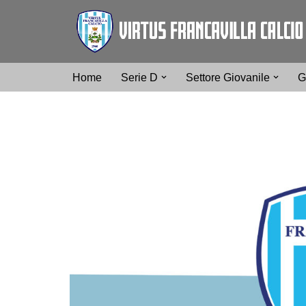
Vai
al
contenuto
Home
Serie D
Settore Giovanile
G