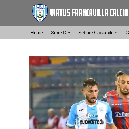
Vai
al
contenuto
Home
Serie D
Settore Giovanile
G