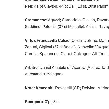
Reti:
41’pt Clayton, 44’pt Deli, 13’st, 20’st Palom
Cremonese
: Agazzi; Caracciolo, Claiton, Ravanel
Soddimo, Palombi (37’st Montalto). A disp: Ravagli
Virtus Francavilla Calcio
: Costa; Delvino, Marino
Zenuni, Gigliotti (37’st Baclet), Nunzella; Vazqu
Carella, Sparandeo, Cianci, Calcagno. All. Trocin
Arbitro
: Daniel Amabile di Vicenza (Andrea Tard
Aureliano di Bologna)
Note: Ammoniti
: Ravanelli (CR) Delvino, Marin
Recupero
: 0’pt, 3’st