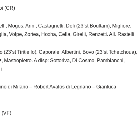
bi (CR)
li; Mogos, Arini, Castagnetti, Deli (23’st Boultam), Migliore;
a, Volpe, Zortea, Hoxha, Cella, Girelli, Renzetti. All. Rastelli
 (23’st Tiritiello), Caporale; Albertini, Bovo (23’st Tchetchoua),
ez, Mastropietro. A disp: Sottoriva, Di Cosmo, Pambianchi,
i
ino di Milano – Robert Avalos di Legnano – Gianluca
o (VF)