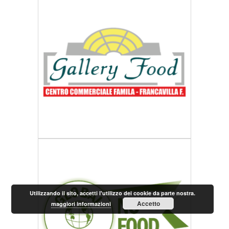
Utilizzando il sito, accetti l'utilizzo dei cookie da parte nostra.
Accetto
maggiori informazioni