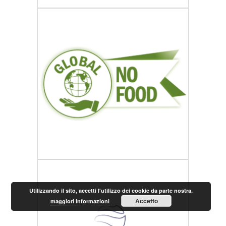
Utilizzando il sito, accetti l'utilizzo dei cookie da parte nostra.
Accetto
maggiori informazioni