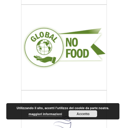
Utilizzando il sito, accetti l'utilizzo dei cookie da parte nostra.
Accetto
maggiori informazioni